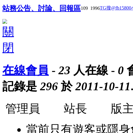
站務公告、討論、回報區
TG搜@fb158
109
1996
在線會員
-
23
人在線 -
0
記錄是
296
於
2011-10-11
管理員
站長
版
當前只有遊客或隱身