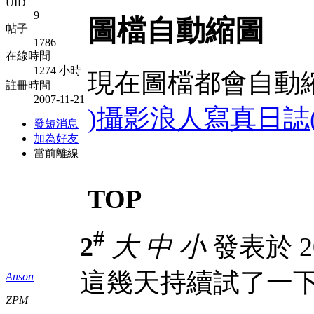
UID
9
圖檔自動縮圖
帖子
1786
在線時間
1274 小時
現在圖檔都會自動縮
註冊時間
2007-11-21
)攝影浪人寫真日誌
發短消息
加為好友
當前離線
TOP
#
2
大
中
小
發表於 200
這幾天持續試了一
Anson
ZPM