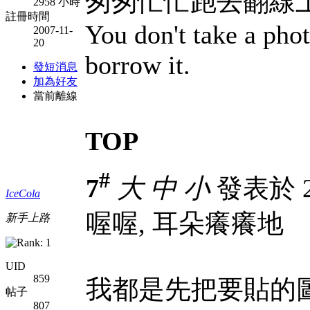
匆匆忙忙跑去翻線上
2958 小時
註冊時間
You don't take a phot
2007-11-
20
borrow it.
發短消息
加為好友
當前離線
TOP
#
7
大
中
小
發表於 20
IceCola
喔喔, 耳朵癢癢地
新手上路
UID
859
我都是先把要貼的
帖子
807