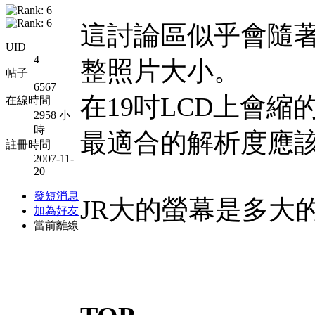
這討論區似乎會隨
UID
4
整照片大小。
帖子
6567
在19吋LCD上會縮
在線時間
2958 小
時
最適合的解析度應該是寬
註冊時間
2007-11-
20
發短消息
JR大的螢幕是多大
加為好友
當前離線