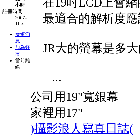
在19吋LCD上會
小時
註冊時間
最適合的解析度應該是
2007-
11-21
發短消
息
JR大的螢幕是多
加為好
友
當前離
線
...
公司用19"寬銀幕
家裡用17"
)攝影浪人寫真日誌(