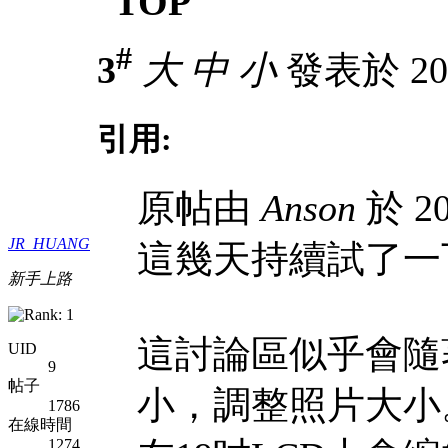
TOP
#
3
大
中
小
發表於 2007
引用:
原帖由
Anson
於 20
JR_HUANG
這幾天持續試了一
新手上路
這討論區似乎會隨
UID
9
帖子
小，調整照片大小
1786
在線時間
1274