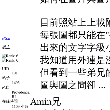
目前照站上上載附
每張圖都只能在"
eXon
出來的文字字級小
版主
我知道用外連是
UID
但看到一些弟兄的
191
帖子
圖與圖之間卻 ...
1495
來自
Providence,
RI
Amin兄
在線時間
1109 小時