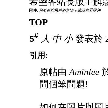
希望各站長版主解惑..
附件:
您所在的用戶組無法下載或查看附件
TOP
#
5
大
中
小
發表於 20
引用:
原帖由
Aminlee
於
問個笨問題!
如何在圖片與圖