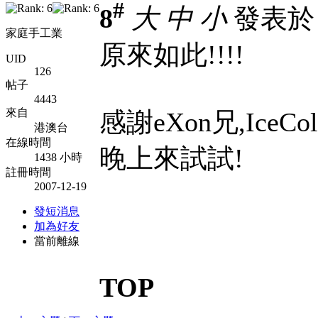
#
8
大
中
小
發表於 2
家庭手工業
原來如此!!!!
UID
126
帖子
4443
來自
感謝eXon兄,IceCo
港澳台
在線時間
晚上來試試!
1438 小時
註冊時間
2007-12-19
發短消息
加為好友
當前離線
TOP