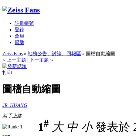
註冊帳號
登錄
會員
幫助
Zeiss Fans
»
站務公告、討論、回報區
» 圖檔自動縮圖
‹‹ 上一主題
|
下一主題 ››
打印
圖檔自動縮圖
JR_HUANG
新手上路
#
1
大
中
小
發表於 20