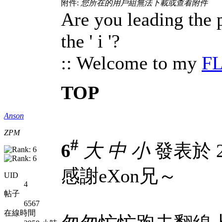
附件:
您所在的用戶組無法下載或查看附件
Are you leading the pa
the ' i '?
:: Welcome to my
F
TOP
Anson
ZPM
#
6
大
中
小
發表於 20
感謝eXon兄～
UID
4
帖子
6567
在線時間