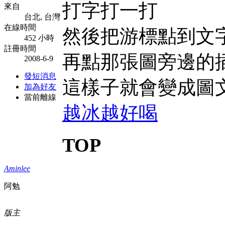
打字打一打
來自
台北, 台灣
在線時間
然後把游標點到文
452 小時
註冊時間
再點那張圖旁邊的
2008-6-9
發短消息
這樣子就會變成圖
加為好友
當前離線
越冰越好喝
TOP
Aminlee
阿勉
版主