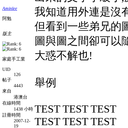
我知道用外連是沒有
Aminlee
阿勉
但看到一些弟兄的圖
版主
圖與圖之間卻可以
大惑不解也!
家庭手工業
UID
126
舉例
帖子
4443
來自
港澳台
在線時間
TEST TEST TEST
1438 小時
註冊時間
TEST TEST TEST
2007-12-
19